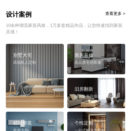
设计案例
查看更多 >
10余种潮流家装风格，1万多套精品作品，让您快速找到家装
灵感！
别墅大宅
新房装修
高端私人定制
高品质毛坯装修
旧房翻新
旧房焕新升级改造
精致整装
个性定制
拎包入住
一站式解决方案